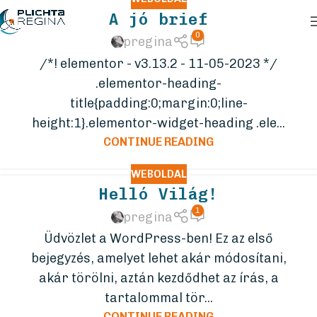
A jó brief
0
pregina
/*! elementor - v3.13.2 - 11-05-2023 */
.elementor-heading-
title{padding:0;margin:0;line-
height:1}.elementor-widget-heading .ele...
CONTINUE READING
WEBOLDAL
Helló Világ!
1
pregina
Üdvözlet a WordPress-ben! Ez az első
bejegyzés, amelyet lehet akár módosítani,
akár törölni, aztán kezdődhet az írás, a
tartalommal tör...
CONTINUE READING